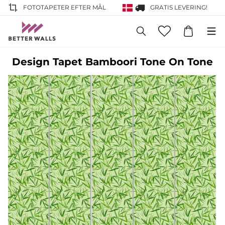
FOTOTAPETER EFTER MÅL
GRATIS LEVERING!
Design Tapet Bamboori Tone On Tone