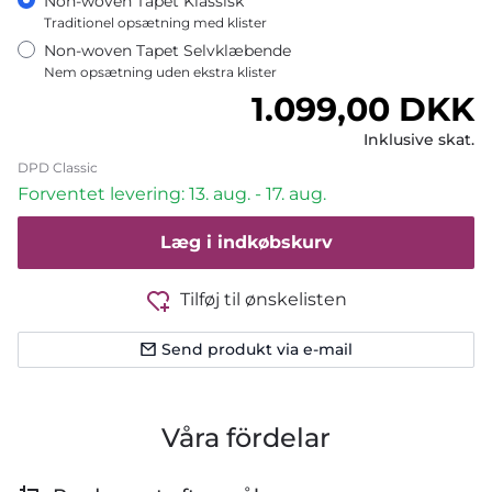
Non-woven Tapet Klassisk
Traditionel opsætning med klister
Non-woven Tapet Selvklæbende
Nem opsætning uden ekstra klister
Normalpris
1.099,00 DKK
Inklusive skat.
DPD Classic
Forventet levering: 13. aug. - 17. aug.
Læg i indkøbskurv
Tilføj til ønskelisten
Send produkt via e-mail
Våra fördelar