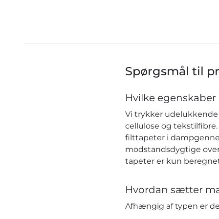
Spørgsmål til p
Hvilke egenskaber 
Vi trykker udelukkende 
cellulose og tekstilfib
filttapeter i dampgenn
modstandsdygtige over f
tapeter er kun beregnet
Hvordan sætter ma
Afhængig af typen er 