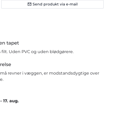
Send produkt via e-mail
en tapet
% filt. Uden PVC og uden blødgørere.
relse
r små revner i væggen, er modstandsdygtige over
e.
-
17. aug.