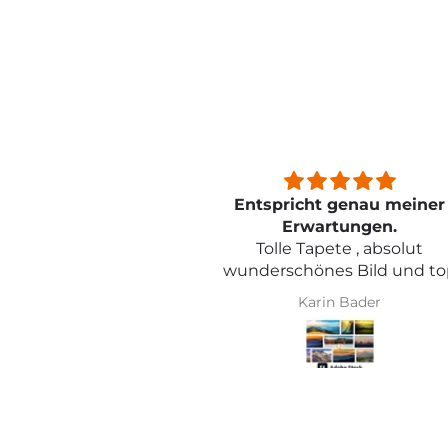
on toller Qualität
Entspricht genau meiner
Erwartungen.
Tolle Tapete , absolut
wunderschönes Bild und to
Qualität .
 Griese
Karin Bader