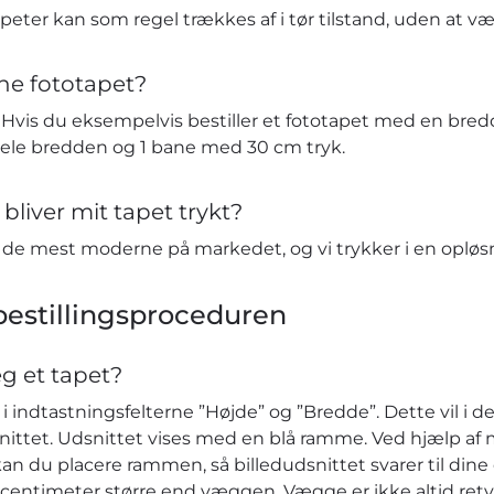
eter kan som regel trækkes af i tør tilstand, uden at v
ne fototapet?
vis du eksempelvis bestiller et fototapet med en bredd
hele bredden og 1 bane med 30 cm tryk.
bliver mit tapet trykt?
t de mest moderne på markedet, og vi trykker i en opløs
estillingsproceduren
eg et tapet?
 indtastningsfelterne ”Højde” og ”Bredde”. Dette vil i de
nittet. Udsnittet vises med en blå ramme. Ved hjælp af 
kan du placere rammen, så billedudsnittet svarer til dine ø
r centimeter større end væggen. Vægge er ikke altid retv