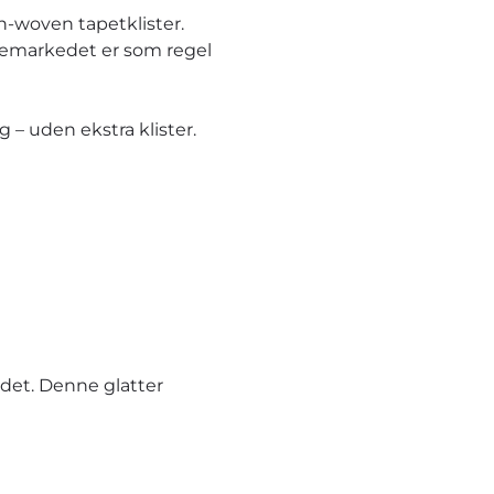
n-woven tapetklister.
ggemarkedet er som regel
– uden ekstra klister.
et. Denne glatter