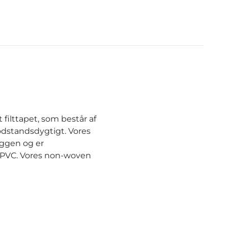
ers mit dem Drucken , bessere
nd haltbare Farben ? Nur mal
e Frage . Ich bestelle auf jeden
ll gerne und sofort wieder bei
Better Wells
filttapet, som består af
odstandsdygtigt. Vores
æggen og er
r PVC. Vores non-woven