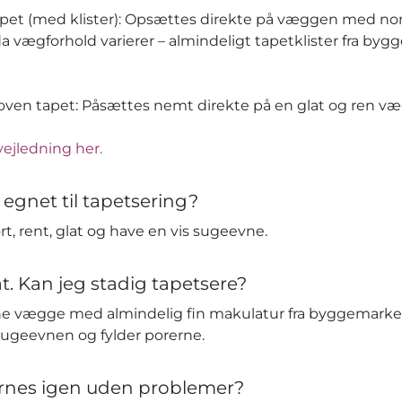
apet (med klister): Opsættes direkte på væggen med no
da vægforhold varierer – almindeligt tapetklister fra by
en tapet: Påsættes nemt direkte på en glat og ren væg 
vejledning her.
 egnet til tapetsering?
t, rent, glat og have en vis sugeevne.
t. Kan jeg stadig tapetsere?
e vægge med almindelig fin makulatur fra byggemarked
sugeevnen og fylder porerne.
ernes igen uden problemer?