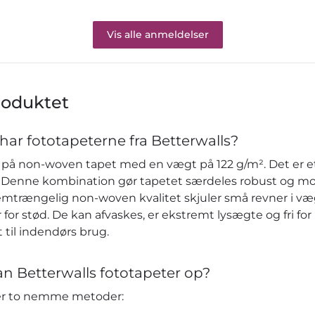
and
u
Vis alle anmeldelser
ein
Fa
roduktet
har fototapeterne fra Betterwalls?
på non-woven tapet med en vægt på 122 g/m². Det er et 
re. Denne kombination gør tapetet særdeles robust og m
emtrængelig non-woven kvalitet skjuler små revner i v
or stød. De kan afvaskes, er ekstremt lysægte og fri fo
 til indendørs brug.
n Betterwalls fototapeter op?
der to nemme metoder: