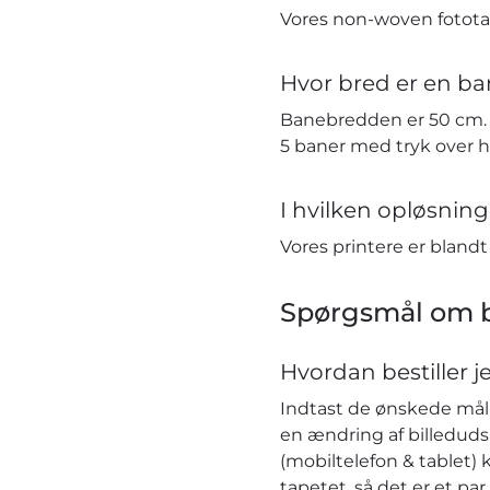
Vores non-woven fototap
Hvor bred er en ba
Banebredden er 50 cm. H
5 baner med tryk over 
I hvilken opløsning 
Vores printere er bland
Spørgsmål om b
Hvordan bestiller j
Indtast de ønskede mål i
en ændring af billeduds
(mobiltelefon & tablet) 
tapetet, så det er et pa