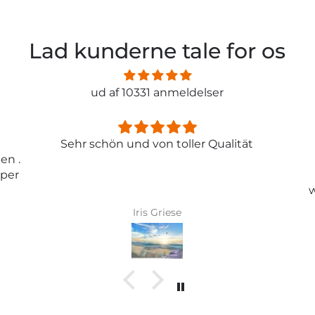
Lad kunderne tale for os
ud af 10331 anmeldelser
ität
Entspricht genau meiner
Erwartungen.
Tolle Tapete , absolut
wunderschönes Bild und top
Qualität .
Karin Bader