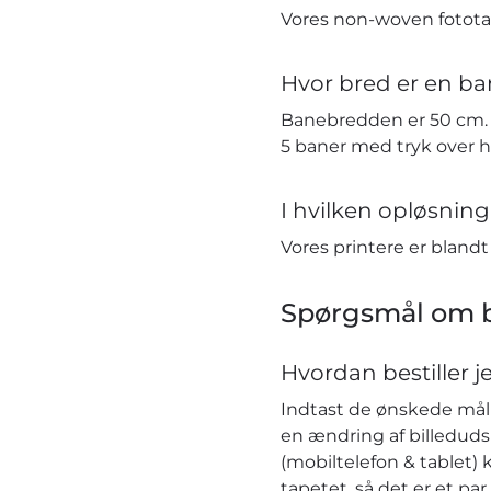
Vores non-woven fototap
Hvor bred er en ba
Banebredden er 50 cm. H
5 baner med tryk over 
I hvilken opløsning 
Vores printere er bland
Spørgsmål om b
Hvordan bestiller j
Indtast de ønskede mål i
en ændring af billeduds
(mobiltelefon & tablet) 
tapetet, så det er et pa