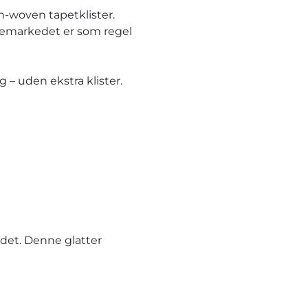
n-woven tapetklister.
ggemarkedet er som regel
– uden ekstra klister.
et. Denne glatter