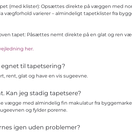
apet (med klister): Opsættes direkte på væggen med no
da vægforhold varierer – almindeligt tapetklister fra by
en tapet: Påsættes nemt direkte på en glat og ren væg 
vejledning her.
 egnet til tapetsering?
t, rent, glat og have en vis sugeevne.
t. Kan jeg stadig tapetsere?
e vægge med almindelig fin makulatur fra byggemarked
sugeevnen og fylder porerne.
ernes igen uden problemer?