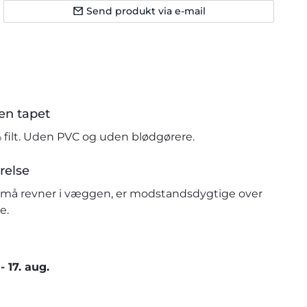
Send produkt via e-mail
en tapet
% filt. Uden PVC og uden blødgørere.
relse
r små revner i væggen, er modstandsdygtige over
e.
-
17. aug.