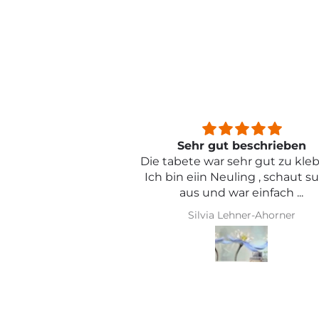
beschrieben
Sehr schön und von toller Qual
ehr gut zu kleben .
ling , schaut super
r einfach ...
hner-Ahorner
Iris Griese