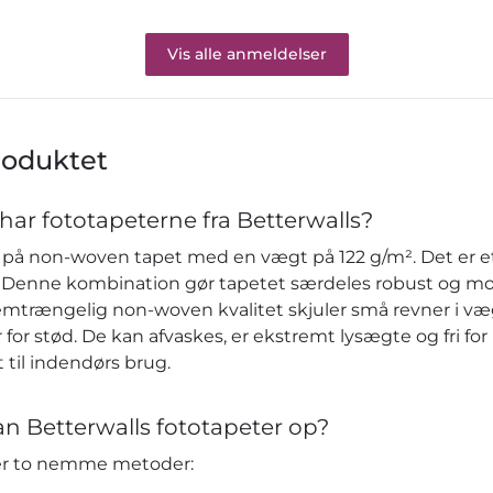
Vis alle anmeldelser
roduktet
har fototapeterne fra Betterwalls?
på non-woven tapet med en vægt på 122 g/m². Det er et 
re. Denne kombination gør tapetet særdeles robust og m
emtrængelig non-woven kvalitet skjuler små revner i v
or stød. De kan afvaskes, er ekstremt lysægte og fri fo
 til indendørs brug.
n Betterwalls fototapeter op?
der to nemme metoder: