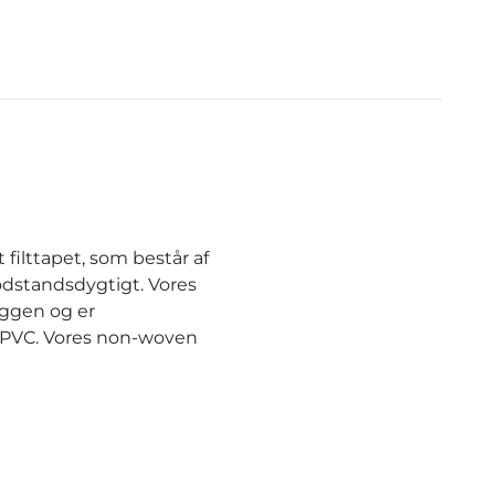
anders mit dem D
und haltbare Fa
eine Frage . Ich b
Fall gerne und s
Better
filttapet, som består af
odstandsdygtigt. Vores
æggen og er
r PVC. Vores non-woven