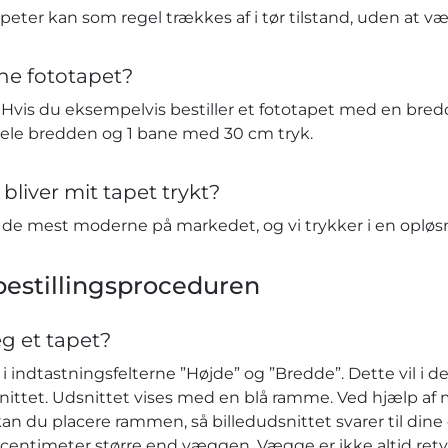
eter kan som regel trækkes af i tør tilstand, uden at v
ne fototapet?
vis du eksempelvis bestiller et fototapet med en bredd
hele bredden og 1 bane med 30 cm tryk.
bliver mit tapet trykt?
t de mest moderne på markedet, og vi trykker i en opløs
estillingsproceduren
eg et tapet?
 indtastningsfelterne ”Højde” og ”Bredde”. Dette vil i de
nittet. Udsnittet vises med en blå ramme. Ved hjælp af 
kan du placere rammen, så billedudsnittet svarer til dine ø
r centimeter større end væggen. Vægge er ikke altid retv