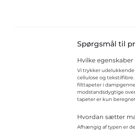
Spørgsmål til p
Hvilke egenskaber 
Vi trykker udelukkende 
cellulose og tekstilfib
filttapeter i dampgenn
modstandsdygtige over f
tapeter er kun beregnet
Hvordan sætter ma
Afhængig af typen er 