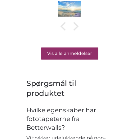
Vis alle anmeldelser
Spørgsmål til
produktet
Hvilke egenskaber har
fototapeterne fra
Betterwalls?
Vi trykker udelukkende på non-