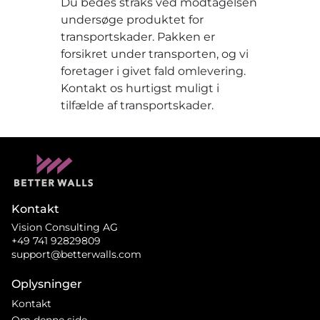
Du bedes straks ved modtagelsen
undersøge produktet for
transportskader. Pakken er
forsikret under transporten, og vi
foretager i givet fald omlevering.
Kontakt os hurtigst muligt i
tilfælde af transportskader.
Kontakt
Vision Consulting AG
+49 741 92829809
support@betterwalls.com
Oplysninger
Kontakt
Om denne side