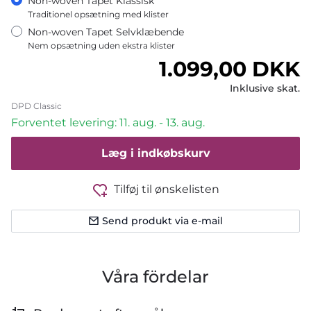
Non-woven Tapet Klassisk
Traditionel opsætning med klister
Non-woven Tapet Selvklæbende
Nem opsætning uden ekstra klister
Normalpris
1.099,00 DKK
Inklusive skat.
DPD Classic
Forventet levering: 11. aug. - 13. aug.
Læg i indkøbskurv
Tilføj til ønskelisten
Send produkt via e-mail
Våra fördelar