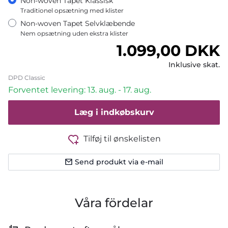
Non-woven Tapet Klassisk
Traditionel opsætning med klister
Non-woven Tapet Selvklæbende
Nem opsætning uden ekstra klister
Normalpris
1.099,00 DKK
Inklusive skat.
DPD Classic
Forventet levering: 13. aug. - 17. aug.
Læg i indkøbskurv
Tilføj til ønskelisten
Send produkt via e-mail
Våra fördelar