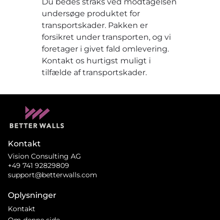
Du bedes straks ved modtagelsen
undersøge produktet for
transportskader. Pakken er
forsikret under transporten, og vi
foretager i givet fald omlevering.
Kontakt os hurtigst muligt i
tilfælde af transportskader.
Kontakt
Vision Consulting AG
+49 741 92829809
support@betterwalls.com
Oplysninger
Kontakt
Om denne side