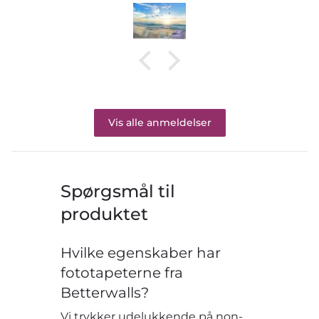
Vis alle anmeldelser
Spørgsmål til
produktet
Hvilke egenskaber har
fototapeterne fra
Betterwalls?
Vi trykker udelukkende på non-