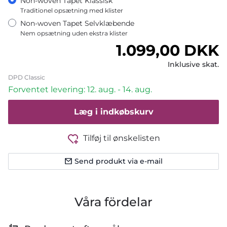
Non-woven Tapet Klassisk
Traditionel opsætning med klister
Non-woven Tapet Selvklæbende
Nem opsætning uden ekstra klister
Normalpris
1.099,00 DKK
Inklusive skat.
DPD Classic
Forventet levering: 12. aug. - 14. aug.
Læg i indkøbskurv
Tilføj til ønskelisten
Send produkt via e-mail
Våra fördelar