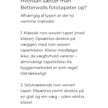
Hvordan sætter man
Betterwalls fototapeter op?
Afhængig af typen er der to
nemme metoder:
1. Klassisk non-woven tapet (med
klister): Opsættes direkte på
væggen med non-woven
tapetklister. Klister medfølger
ikke, da vægforhold varierer –
almindeligt tapetklister fra
byggemarkedet er som regel
tilstrækkeligt.
2. Selvklæbende non-woven
tapet: Påsættes nemt direkte på
en glat og ren væg – uden ekstra
klister.