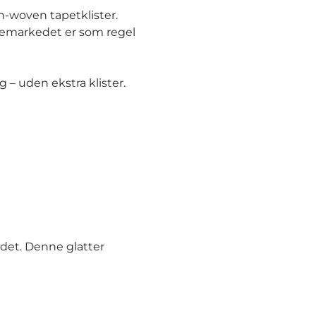
n-woven tapetklister.
ggemarkedet er som regel
– uden ekstra klister.
et. Denne glatter