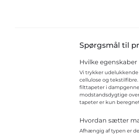
Spørgsmål til p
Hvilke egenskaber 
Vi trykker udelukkende 
cellulose og tekstilfib
filttapeter i dampgenn
modstandsdygtige over f
tapeter er kun beregnet
Hvordan sætter ma
Afhængig af typen er 