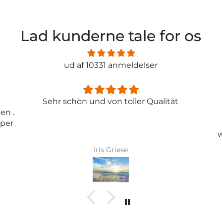
Lad kunderne tale for os
ud af 10331 anmeldelser
ität
Entspricht genau meiner
Erwartungen.
Tolle Tapete , absolut
wunderschönes Bild und top
Qualität .
Karin Bader