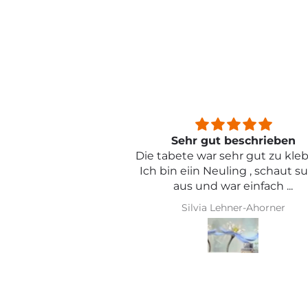
beschrieben
Sehr schön und von toller Qual
ehr gut zu kleben .
ling , schaut super
r einfach ...
hner-Ahorner
Iris Griese