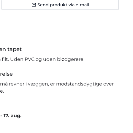
Send produkt via e-mail
en tapet
% filt. Uden PVC og uden blødgørere.
relse
r små revner i væggen, er modstandsdygtige over
e.
-
17. aug.