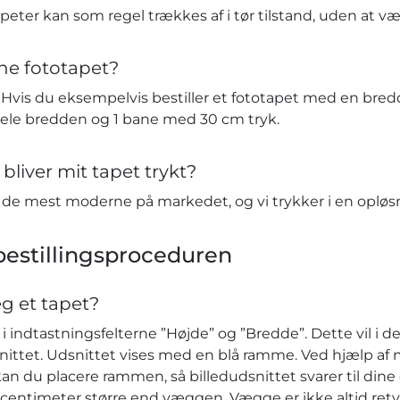
eter kan som regel trækkes af i tør tilstand, uden at v
ne fototapet?
vis du eksempelvis bestiller et fototapet med en bredd
hele bredden og 1 bane med 30 cm tryk.
bliver mit tapet trykt?
t de mest moderne på markedet, og vi trykker i en opløs
estillingsproceduren
eg et tapet?
 indtastningsfelterne ”Højde” og ”Bredde”. Dette vil i de
nittet. Udsnittet vises med en blå ramme. Ved hjælp af 
kan du placere rammen, så billedudsnittet svarer til dine ø
r centimeter større end væggen. Vægge er ikke altid retv