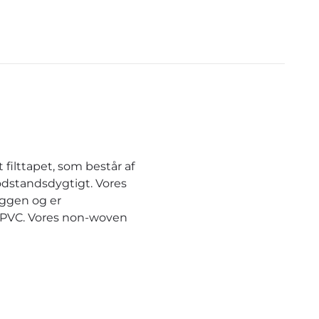
anders mit dem D
und haltbare Fa
eine Frage . Ich b
Fall gerne und s
Better
filttapet, som består af
odstandsdygtigt. Vores
æggen og er
r PVC. Vores non-woven