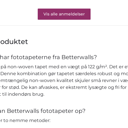
Vis alle anmeldelser
roduktet
har fototapeterne fra Betterwalls?
på non-woven tapet med en vægt på 122 g/m². Det er et 
re. Denne kombination gør tapetet særdeles robust og m
emtrængelig non-woven kvalitet skjuler små revner i v
or stød. De kan afvaskes, er ekstremt lysægte og fri fo
 til indendørs brug.
n Betterwalls fototapeter op?
der to nemme metoder: