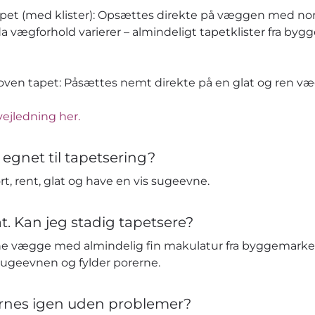
apet (med klister): Opsættes direkte på væggen med no
da vægforhold varierer – almindeligt tapetklister fra by
en tapet: Påsættes nemt direkte på en glat og ren væg 
vejledning her.
 egnet til tapetsering?
t, rent, glat og have en vis sugeevne.
t. Kan jeg stadig tapetsere?
e vægge med almindelig fin makulatur fra byggemarked
sugeevnen og fylder porerne.
ernes igen uden problemer?