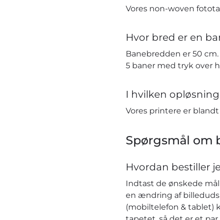
Vores non-woven fototap
Hvor bred er en ba
Banebredden er 50 cm. H
5 baner med tryk over 
I hvilken opløsning 
Vores printere er bland
Spørgsmål om b
Hvordan bestiller j
Indtast de ønskede mål i
en ændring af billeduds
(mobiltelefon & tablet) 
tapetet, så det er et pa