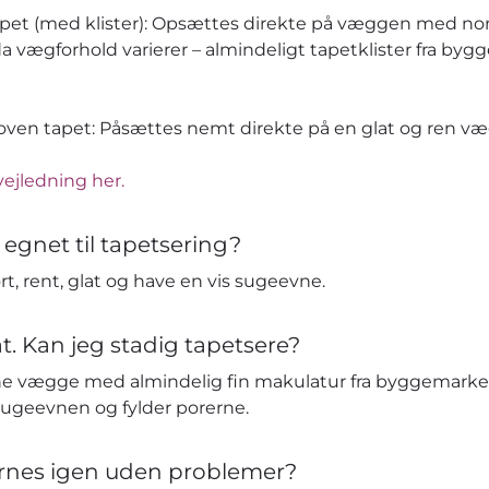
apet (med klister): Opsættes direkte på væggen med no
da vægforhold varierer – almindeligt tapetklister fra by
en tapet: Påsættes nemt direkte på en glat og ren væg 
vejledning her.
 egnet til tapetsering?
t, rent, glat og have en vis sugeevne.
t. Kan jeg stadig tapetsere?
e vægge med almindelig fin makulatur fra byggemarked
sugeevnen og fylder porerne.
ernes igen uden problemer?