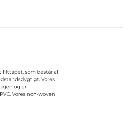
filttapet, som består af
odstandsdygtigt. Vores
æggen og er
r PVC. Vores non-woven