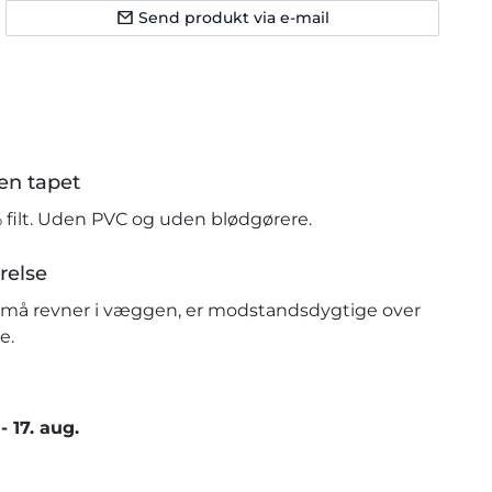
Send produkt via e-mail
en tapet
% filt. Uden PVC og uden blødgørere.
relse
r små revner i væggen, er modstandsdygtige over
e.
-
17. aug.