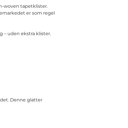
n-woven tapetklister.
ggemarkedet er som regel
– uden ekstra klister.
et. Denne glatter