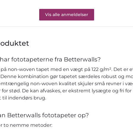
Vis alle anmeldelser
roduktet
har fototapeterne fra Betterwalls?
på non-woven tapet med en vægt på 122 g/m². Det er et 
re. Denne kombination gør tapetet særdeles robust og m
emtrængelig non-woven kvalitet skjuler små revner i v
or stød. De kan afvaskes, er ekstremt lysægte og fri fo
 til indendørs brug.
n Betterwalls fototapeter op?
der to nemme metoder: