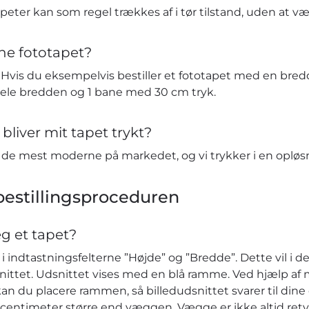
eter kan som regel trækkes af i tør tilstand, uden at v
ne fototapet?
vis du eksempelvis bestiller et fototapet med en bredd
hele bredden og 1 bane med 30 cm tryk.
bliver mit tapet trykt?
t de mest moderne på markedet, og vi trykker i en opløs
estillingsproceduren
eg et tapet?
 indtastningsfelterne ”Højde” og ”Bredde”. Dette vil i de
nittet. Udsnittet vises med en blå ramme. Ved hjælp af 
kan du placere rammen, så billedudsnittet svarer til dine ø
r centimeter større end væggen. Vægge er ikke altid retv