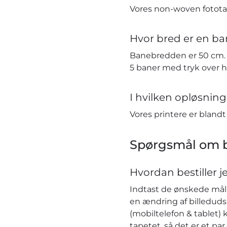
Vores non-woven fototap
Hvor bred er en ba
Banebredden er 50 cm. H
5 baner med tryk over 
I hvilken opløsning 
Vores printere er bland
Spørgsmål om b
Hvordan bestiller j
Indtast de ønskede mål i
en ændring af billeduds
(mobiltelefon & tablet) 
tapetet, så det er et pa