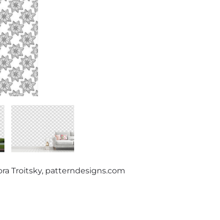
ora Troitsky, patterndesigns.com