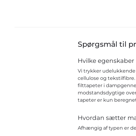
Spørgsmål til p
Hvilke egenskaber 
Vi trykker udelukkende 
cellulose og tekstilfib
filttapeter i dampgenn
modstandsdygtige over f
tapeter er kun beregnet
Hvordan sætter ma
Afhængig af typen er 