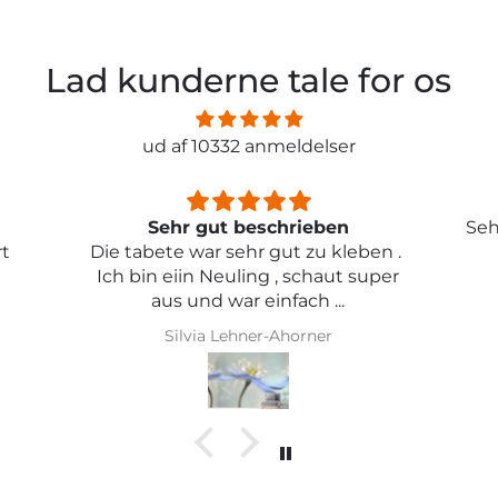
Lad kunderne tale for os
ud af 10332 anmeldelser
Sehr schön und von toller Qualität
ben .
uper
Iris Griese