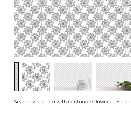
Seamless pattern with contoured flowers. - Eleon