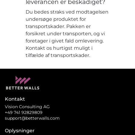
leverancen er beskadiget?
Du bedes straks ved modtagelsen
undersøge produktet for
transportskader. Pakken er
forsikret under transporten, og vi
foretager i givet fald omlevering.
Kontakt os hurtigst muligt i
tilfælde af transportskader.
Kontakt
Vision Consulting AG
+49 741 92829809
support@betterwalls.com
Oplysninger