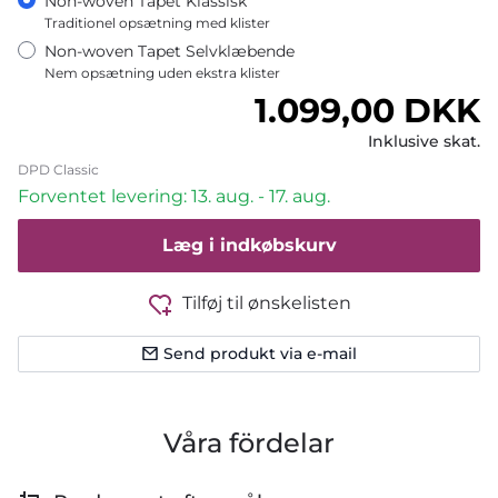
Non-woven Tapet Klassisk
Traditionel opsætning med klister
Non-woven Tapet Selvklæbende
Nem opsætning uden ekstra klister
Normalpris
1.099,00 DKK
Inklusive skat.
DPD Classic
Forventet levering: 13. aug. - 17. aug.
Læg i indkøbskurv
Tilføj til ønskelisten
Send produkt via e-mail
Våra fördelar