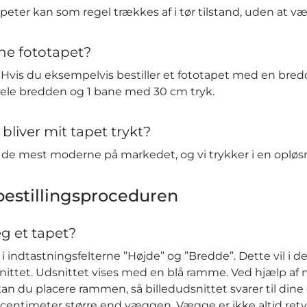
eter kan som regel trækkes af i tør tilstand, uden at v
ne fototapet?
vis du eksempelvis bestiller et fototapet med en bredd
hele bredden og 1 bane med 30 cm tryk.
bliver mit tapet trykt?
t de mest moderne på markedet, og vi trykker i en opløs
estillingsproceduren
eg et tapet?
 indtastningsfelterne ”Højde” og ”Bredde”. Dette vil i de
nittet. Udsnittet vises med en blå ramme. Ved hjælp af 
kan du placere rammen, så billedudsnittet svarer til dine ø
r centimeter større end væggen. Vægge er ikke altid retv