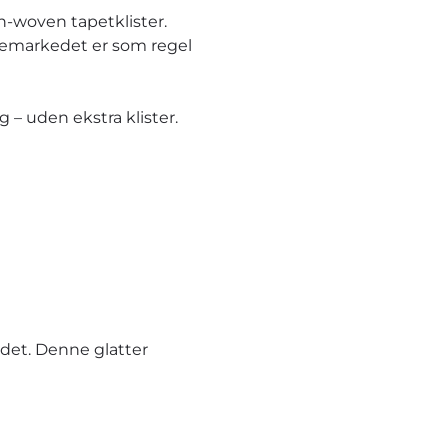
n-woven tapetklister.
ggemarkedet er som regel
– uden ekstra klister.
et. Denne glatter