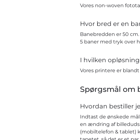
Vores non-woven fototap
Hvor bred er en ba
Banebredden er 50 cm. H
5 baner med tryk over 
I hvilken opløsning 
Vores printere er bland
Spørgsmål om b
Hvordan bestiller j
Indtast de ønskede mål i
en ændring af billeduds
(mobiltelefon & tablet) 
tapetet, så det er et pa