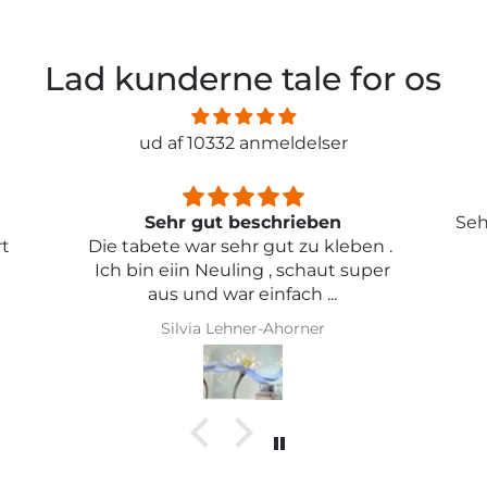
Lad kunderne tale for os
ud af 10332 anmeldelser
Sehr schön und von toller Qualität
ben .
uper
Iris Griese