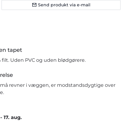
Send produkt via e-mail
en tapet
% filt. Uden PVC og uden blødgørere.
relse
r små revner i væggen, er modstandsdygtige over
e.
-
17. aug.