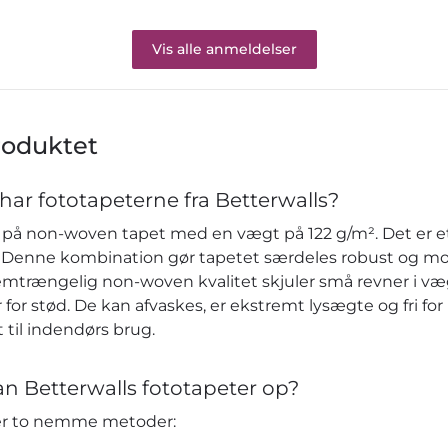
Vis alle anmeldelser
roduktet
har fototapeterne fra Betterwalls?
på non-woven tapet med en vægt på 122 g/m². Det er et 
re. Denne kombination gør tapetet særdeles robust og m
emtrængelig non-woven kvalitet skjuler små revner i v
or stød. De kan afvaskes, er ekstremt lysægte og fri fo
 til indendørs brug.
n Betterwalls fototapeter op?
der to nemme metoder: