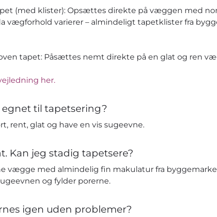
apet (med klister): Opsættes direkte på væggen med no
da vægforhold varierer – almindeligt tapetklister fra by
en tapet: Påsættes nemt direkte på en glat og ren væg 
vejledning her.
 egnet til tapetsering?
t, rent, glat og have en vis sugeevne.
t. Kan jeg stadig tapetsere?
e vægge med almindelig fin makulatur fra byggemarked
sugeevnen og fylder porerne.
ernes igen uden problemer?