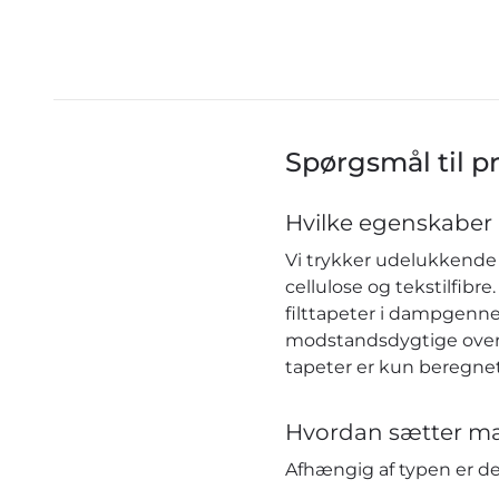
Spørgsmål til p
Hvilke egenskaber 
Vi trykker udelukkende 
cellulose og tekstilfib
filttapeter i dampgenn
modstandsdygtige over f
tapeter er kun beregnet
Hvordan sætter ma
Afhængig af typen er 