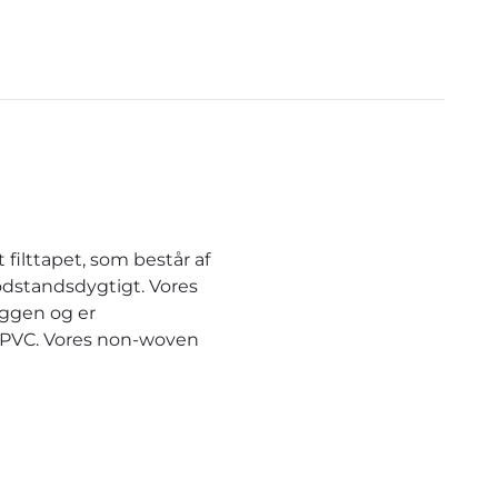
filttapet, som består af
odstandsdygtigt. Vores
æggen og er
r PVC. Vores non-woven