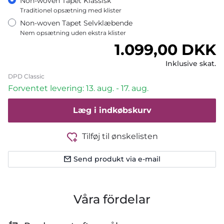
Non-woven Tapet Klassisk
Traditionel opsætning med klister
Non-woven Tapet Selvklæbende
Nem opsætning uden ekstra klister
Normalpris
1.099,00 DKK
Inklusive skat.
DPD Classic
Forventet levering: 13. aug. - 17. aug.
Læg i indkøbskurv
Tilføj til ønskelisten
Send produkt via e-mail
Våra fördelar