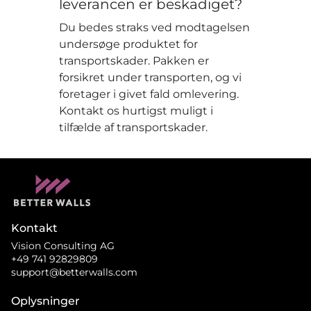
leverancen er beskadiget?
Du bedes straks ved modtagelsen
undersøge produktet for
transportskader. Pakken er
forsikret under transporten, og vi
foretager i givet fald omlevering.
Kontakt os hurtigst muligt i
tilfælde af transportskader.
Kontakt
Vision Consulting AG
+49 741 92829809
support@betterwalls.com
Oplysninger