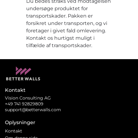
Du bedes straks ved modtagelsen
undersøge produktet for
transportskader. Pakken er
forsikret under transporten, og vi
foretager i givet fald omlevering.
Kontakt os hurtigst muligt i
tilfælde af transportskader.
Kontakt
Vision Consulting AG
+49 741 92829809
support@betterwalls.com
Oplysninger
Kontakt
Om denne side