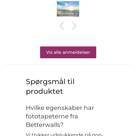
Vis alle anmeldelser
Spørgsmål til
produktet
Hvilke egenskaber har
fototapeterne fra
Betterwalls?
Vi trykker udelukkende på non-