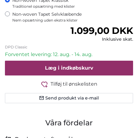
Non-woven Tapet Klassisk
Traditionel opsætning med klister
Non-woven Tapet Selvklæbende
Nem opsætning uden ekstra klister
Normalpris
1.099,00 DKK
Inklusive skat.
DPD Classic
Forventet levering: 12. aug. - 14. aug.
Læg i indkøbskurv
Tilføj til ønskelisten
Send produkt via e-mail
Våra fördelar