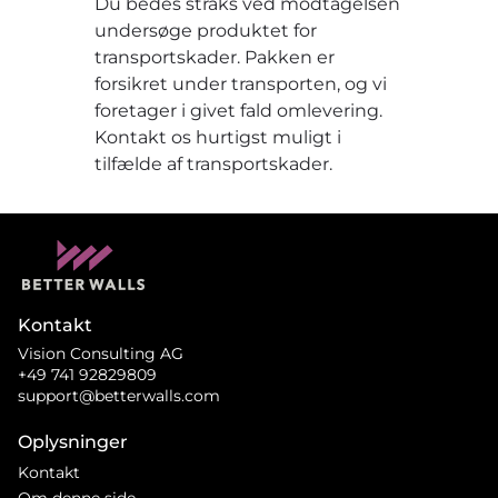
Du bedes straks ved modtagelsen
undersøge produktet for
transportskader. Pakken er
forsikret under transporten, og vi
foretager i givet fald omlevering.
Kontakt os hurtigst muligt i
tilfælde af transportskader.
Kontakt
Vision Consulting AG
+49 741 92829809
support@betterwalls.com
Oplysninger
Kontakt
Om denne side