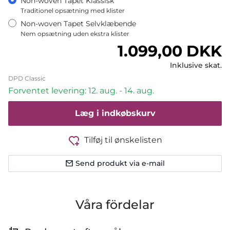
Non-woven Tapet Klassisk
Traditionel opsætning med klister
Non-woven Tapet Selvklæbende
Nem opsætning uden ekstra klister
Normalpris
1.099,00 DKK
Inklusive skat.
DPD Classic
Forventet levering: 12. aug. - 14. aug.
Læg i indkøbskurv
Tilføj til ønskelisten
Send produkt via e-mail
Våra fördelar