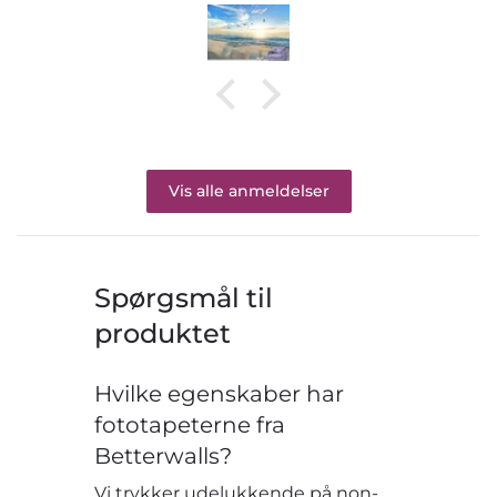
Vis alle anmeldelser
Spørgsmål til
produktet
Hvilke egenskaber har
fototapeterne fra
Betterwalls?
Vi trykker udelukkende på non-