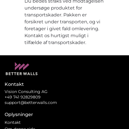
Du bedes straks ved modtagelsen
undersøge produktet for
transportskader. Pakken er
forsikret under transporten, og vi
foretager i givet fald omlevering.
Kontakt os hurtigst muligt i
tilfælde af transportskader.
Kontakt
Vision Consulting AG
+49 741 92829809
support@betterwalls.com
Oplysninger
Kontakt
Om denne side