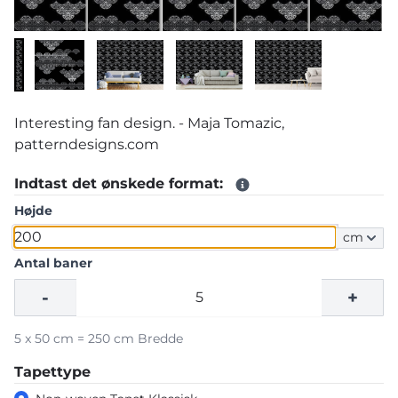
Interesting fan design. - Maja Tomazic,
patterndesigns.com
Indtast det ønskede format:
Højde
cm
Antal baner
-
+
5 x 50 cm = 250 cm Bredde
Tapettype