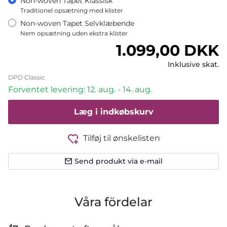
Non-woven Tapet Klassisk
Traditionel opsætning med klister
Non-woven Tapet Selvklæbende
Nem opsætning uden ekstra klister
Normalpris
1.099,00 DKK
Inklusive skat.
DPD Classic
Forventet levering: 12. aug. - 14. aug.
Læg i indkøbskurv
Tilføj til ønskelisten
Send produkt via e-mail
Våra fördelar