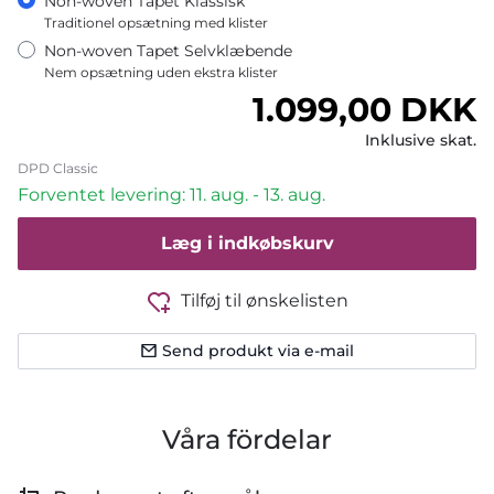
Non-woven Tapet Klassisk
Traditionel opsætning med klister
Non-woven Tapet Selvklæbende
Nem opsætning uden ekstra klister
Normalpris
1.099,00 DKK
Inklusive skat.
DPD Classic
Forventet levering: 11. aug. - 13. aug.
Læg i indkøbskurv
Tilføj til ønskelisten
Send produkt via e-mail
Våra fördelar