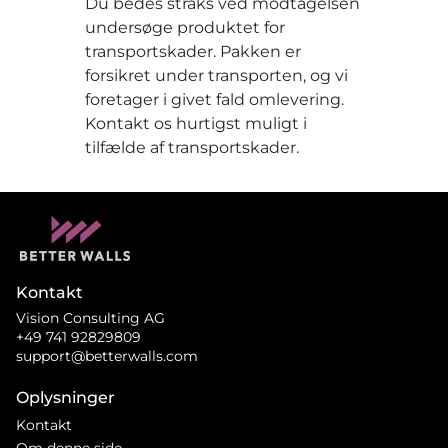
Du bedes straks ved modtagelsen
undersøge produktet for
transportskader. Pakken er
forsikret under transporten, og vi
foretager i givet fald omlevering.
Kontakt os hurtigst muligt i
tilfælde af transportskader.
Kontakt
Vision Consulting AG
+49 741 92829809
support@betterwalls.com
Oplysninger
Kontakt
Om denne side