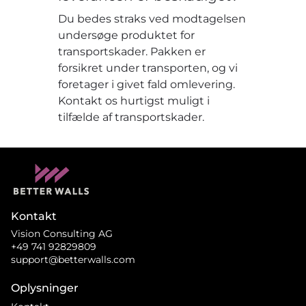
Du bedes straks ved modtagelsen
undersøge produktet for
transportskader. Pakken er
forsikret under transporten, og vi
foretager i givet fald omlevering.
Kontakt os hurtigst muligt i
tilfælde af transportskader.
Kontakt
Vision Consulting AG
+49 741 92829809
support@betterwalls.com
Oplysninger