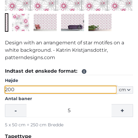
Design with an arrangement of star motifes on a
white background. - Katrin Kristjansdottir,
patterndesigns.com
Indtast det ønskede format:
Højde
cm
Antal baner
-
+
5 x 50 cm = 250 cm Bredde
Tapettype