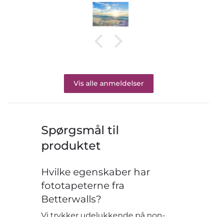
Vis alle anmeldelser
Spørgsmål til
produktet
Hvilke egenskaber har
fototapeterne fra
Betterwalls?
Vi trykker udelukkende på non-