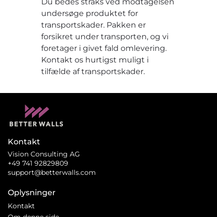
Du bedes straks ved modtagelsen
undersøge produktet for
transportskader. Pakken er
forsikret under transporten, og vi
foretager i givet fald omlevering.
Kontakt os hurtigst muligt i
tilfælde af transportskader.
Kontakt
Vision Consulting AG
+49 741 92829809
support@betterwalls.com
Oplysninger
Kontakt
Om denne side