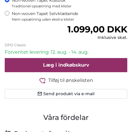
Non-woven Tapet Klassisk
Traditionel opsætning med klister
Non-woven Tapet Selvklæbende
Nem opsætning uden ekstra klister
Normalpris
1.099,00 DKK
Inklusive skat.
DPD Classic
Forventet levering: 12. aug. - 14. aug.
Læg i indkøbskurv
Tilføj til ønskelisten
Send produkt via e-mail
Våra fördelar