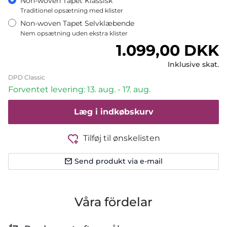
Non-woven Tapet Klassisk
Traditionel opsætning med klister
Non-woven Tapet Selvklæbende
Nem opsætning uden ekstra klister
Normalpris
1.099,00 DKK
Inklusive skat.
DPD Classic
Forventet levering: 13. aug. - 17. aug.
Læg i indkøbskurv
Tilføj til ønskelisten
Send produkt via e-mail
Våra fördelar