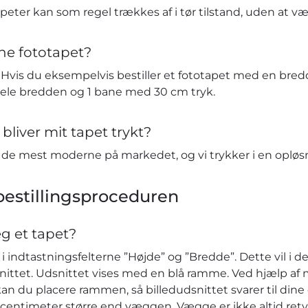
eter kan som regel trækkes af i tør tilstand, uden at v
ne fototapet?
vis du eksempelvis bestiller et fototapet med en bredd
hele bredden og 1 bane med 30 cm tryk.
bliver mit tapet trykt?
t de mest moderne på markedet, og vi trykker i en opløs
estillingsproceduren
eg et tapet?
 indtastningsfelterne ”Højde” og ”Bredde”. Dette vil i de
nittet. Udsnittet vises med en blå ramme. Ved hjælp af 
kan du placere rammen, så billedudsnittet svarer til dine ø
r centimeter større end væggen. Vægge er ikke altid retv