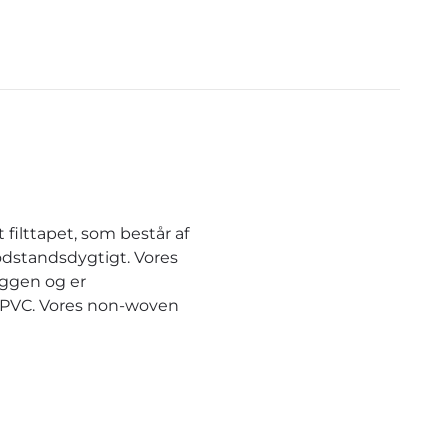
filttapet, som består af
odstandsdygtigt. Vores
æggen og er
r PVC. Vores non-woven