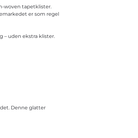
n-woven tapetklister.
ggemarkedet er som regel
– uden ekstra klister.
et. Denne glatter