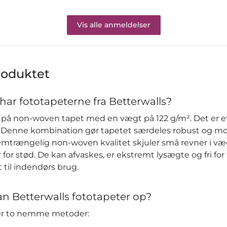
Vis alle anmeldelser
roduktet
har fototapeterne fra Betterwalls?
på non-woven tapet med en vægt på 122 g/m². Det er et 
re. Denne kombination gør tapetet særdeles robust og m
emtrængelig non-woven kvalitet skjuler små revner i v
or stød. De kan afvaskes, er ekstremt lysægte og fri fo
 til indendørs brug.
n Betterwalls fototapeter op?
der to nemme metoder: