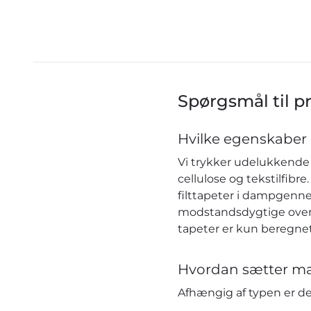
Spørgsmål til p
Hvilke egenskaber 
Vi trykker udelukkende 
cellulose og tekstilfib
filttapeter i dampgenn
modstandsdygtige over f
tapeter er kun beregnet
Hvordan sætter ma
Afhængig af typen er 