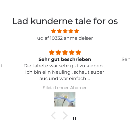
Lad kunderne tale for os
ud af 10332 anmeldelser
Sehr schön und von toller Qualität
ben .
uper
Iris Griese