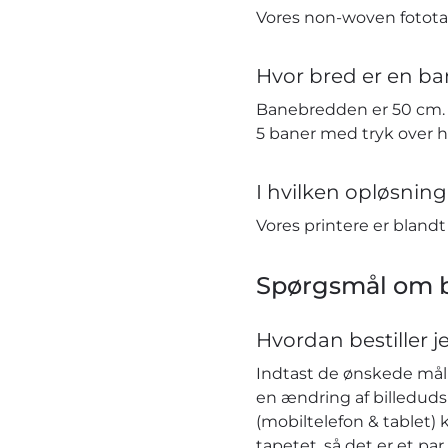
Vores non-woven fototap
Hvor bred er en ba
Banebredden er 50 cm. H
5 baner med tryk over 
I hvilken opløsning 
Vores printere er bland
Spørgsmål om b
Hvordan bestiller j
Indtast de ønskede mål i
en ændring af billeduds
(mobiltelefon & tablet) 
tapetet, så det er et pa