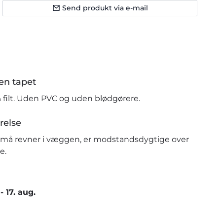
Send produkt via e-mail
en tapet
% filt. Uden PVC og uden blødgørere.
relse
r små revner i væggen, er modstandsdygtige over
e.
-
17. aug.