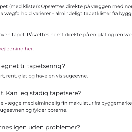
apet (med klister): Opsættes direkte på væggen med no
da vægforhold varierer – almindeligt tapetklister fra by
en tapet: Påsættes nemt direkte på en glat og ren væg 
vejledning her.
 egnet til tapetsering?
t, rent, glat og have en vis sugeevne.
t. Kan jeg stadig tapetsere?
e vægge med almindelig fin makulatur fra byggemarked
sugeevnen og fylder porerne.
ernes igen uden problemer?