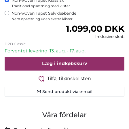
Non-woven Tapet Klassisk
Traditionel opsætning med klister
Non-woven Tapet Selvklæbende
Nem opsætning uden ekstra klister
Normalpris
1.099,00 DKK
Inklusive skat.
DPD Classic
Forventet levering: 13. aug. - 17. aug.
Læg i indkøbskurv
Tilføj til ønskelisten
Send produkt via e-mail
Våra fördelar