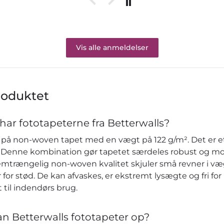
Vis alle anmeldelser
roduktet
har fototapeterne fra Betterwalls?
på non-woven tapet med en vægt på 122 g/m². Det er et 
re. Denne kombination gør tapetet særdeles robust og m
emtrængelig non-woven kvalitet skjuler små revner i v
or stød. De kan afvaskes, er ekstremt lysægte og fri fo
 til indendørs brug.
n Betterwalls fototapeter op?