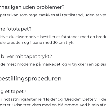
ernes igen uden problemer?
eter kan som regel trækkes af i tør tilstand, uden at v
ne fototapet?
vis du eksempelvis bestiller et fototapet med en bredd
hele bredden og 1 bane med 30 cm tryk.
bliver mit tapet trykt?
t de mest moderne på markedet, og vi trykker i en opløs
estillingsproceduren
eg et tapet?
 indtastningsfelterne ”Højde” og ”Bredde”. Dette vil i de
nittet. Udsnittet vises med en blå ramme. Ved hjælp af 