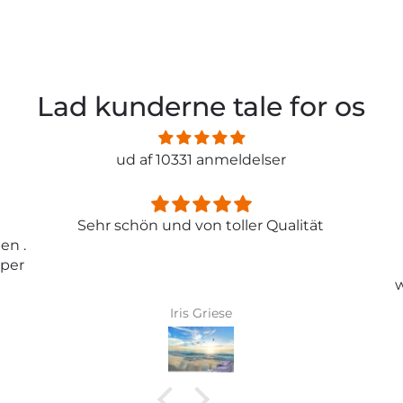
Lad kunderne tale for os
ud af 10331 anmeldelser
ität
Entspricht genau meiner
Erwartungen.
Tolle Tapete , absolut
wunderschönes Bild und top
Qualität .
Karin Bader