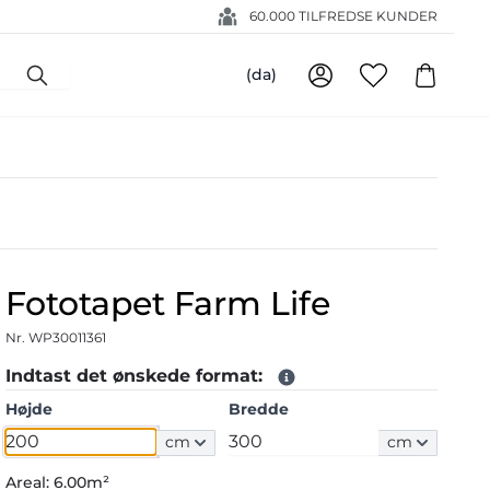
60.000 TILFREDSE KUNDER
(da)
Fototapet Farm Life
Nr. WP30011361
Indtast det ønskede format:
Højde
Bredde
cm
cm
Areal:
6.00m²