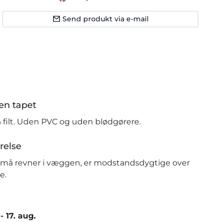
Send produkt via e-mail
en tapet
% filt. Uden PVC og uden blødgørere.
relse
r små revner i væggen, er modstandsdygtige over
e.
-
17. aug.