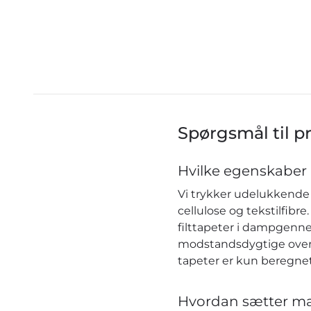
Spørgsmål til p
Hvilke egenskaber 
Vi trykker udelukkende 
cellulose og tekstilfib
filttapeter i dampgenn
modstandsdygtige over f
tapeter er kun beregnet
Hvordan sætter ma