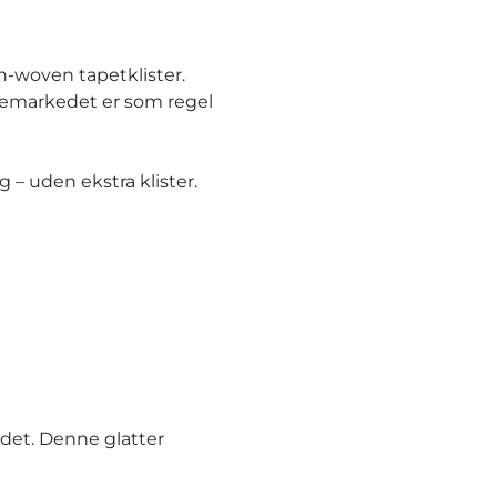
n-woven tapetklister.
ggemarkedet er som regel
– uden ekstra klister.
et. Denne glatter