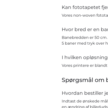
Kan fototapetet fj
Vores non-woven fototap
Hvor bred er en ba
Banebredden er 50 cm. H
5 baner med tryk over 
I hvilken opløsning 
Vores printere er bland
Spørgsmål om b
Hvordan bestiller j
Indtast de ønskede mål i
en ændring af billeduds