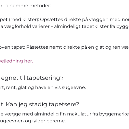
der to nemme metoder:
apet (med klister): Opsættes direkte på væggen med no
da vægforhold varierer – almindeligt tapetklister fra by
en tapet: Påsættes nemt direkte på en glat og ren væg 
vejledning her.
 egnet til tapetsering?
t, rent, glat og have en vis sugeevne.
t. Kan jeg stadig tapetsere?
e vægge med almindelig fin makulatur fra byggemarked
sugeevnen og fylder porerne.