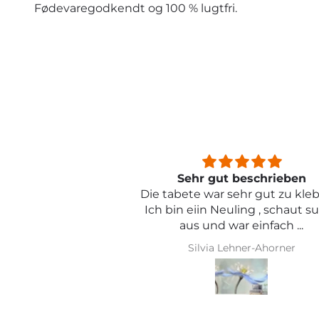
Fødevaregodkendt og 100 % lugtfri.
beschrieben
Sehr schön und von toller Qual
ehr gut zu kleben .
ling , schaut super
r einfach ...
hner-Ahorner
Iris Griese