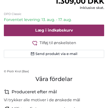
Normalpris
1.309,00 DKK
Inklusive skat.
DPD Classic
Forventet levering: 13. aug. - 17. aug.
Læg i indkøbskurv
Tilføj til ønskelisten
Send produkt via e-mail
© Piotr Krol (Bax)
Våra fördelar
Produceret efter mål
Vi trykker alle motiver i de ønskede mål