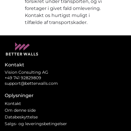
forsikret under transporten, og vi
foretager i givet fald omlevering.
Kontakt os hurtigst muligt i
tilfælde af transportskader.
Kontakt
Vision Consulting AG
+49 741 92829809
support@betterwalls.com
Oplysninger
Kontakt
Om denne side
Databeskyttelse
Salgs- og leveringsbetingelser