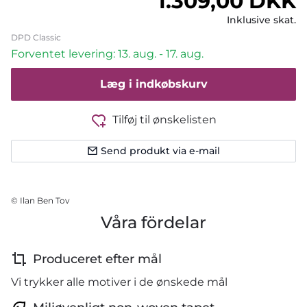
Normalpris
1.309,00 DKK
Inklusive skat.
DPD Classic
Forventet levering: 13. aug. - 17. aug.
Læg i indkøbskurv
Tilføj til ønskelisten
Send produkt via e-mail
© Ilan Ben Tov
Våra fördelar
Produceret efter mål
Vi trykker alle motiver i de ønskede mål