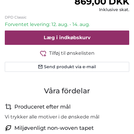
Normalpris
869,00 DKK
Inklusive skat.
DPD Classic
Forventet levering: 12. aug. - 14. aug.
Læg i indkøbskurv
Tilføj til ønskelisten
Send produkt via e-mail
Våra fördelar
Produceret efter mål
Vi trykker alle motiver i de ønskede mål
Miljøvenligt non-woven tapet