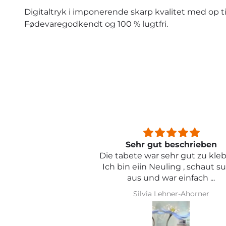
Digitaltryk i imponerende skarp kvalitet med op ti
Fødevaregodkendt og 100 % lugtfri.
beschrieben
Sehr schön und von toller Qual
ehr gut zu kleben .
ling , schaut super
r einfach ...
hner-Ahorner
Iris Griese