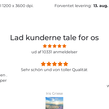
l 1200 x 3600 dpi.
Forventet levering:
13. aug.
Lad kunderne tale for os
ud af 10331 anmeldelser
ität
Entspricht genau meiner
Erwartungen.
Tolle Tapete , absolut
wunderschönes Bild und top
Qualität .
Karin Bader