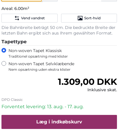
Areal:
6.00m²
Vend vandret
Sort-hvid
Die Bahnbreite beträgt 50 cm. Die bedruckte Breite der
letzten Bahn ergibt sich aus Ihrem gewählten Format.
Tapettype
Non-woven Tapet Klassisk
Traditionel opsætning med klister
Non-woven Tapet Selvklæbende
Nem opsætning uden ekstra klister
Normalpris
1.309,00 DKK
Inklusive skat.
DPD Classic
Forventet levering: 13. aug. - 17. aug.
Læg i indkøbskurv