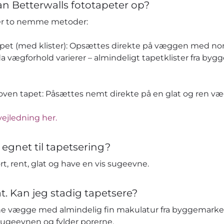
n Betterwalls fototapeter op?
der to nemme metoder:
apet (med klister): Opsættes direkte på væggen med no
da vægforhold varierer – almindeligt tapetklister fra by
en tapet: Påsættes nemt direkte på en glat og ren væg 
vejledning her.
 egnet til tapetsering?
t, rent, glat og have en vis sugeevne.
t. Kan jeg stadig tapetsere?
e vægge med almindelig fin makulatur fra byggemarked
sugeevnen og fylder porerne.