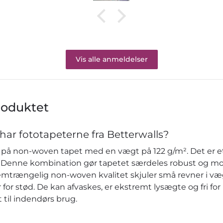
Vis alle anmeldelser
roduktet
har fototapeterne fra Betterwalls?
på non-woven tapet med en vægt på 122 g/m². Det er et 
re. Denne kombination gør tapetet særdeles robust og m
emtrængelig non-woven kvalitet skjuler små revner i v
or stød. De kan afvaskes, er ekstremt lysægte og fri fo
 til indendørs brug.