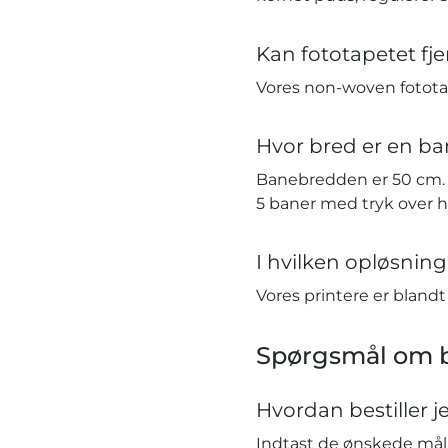
Kan fototapetet fj
Vores non-woven fototap
Hvor bred er en ba
Banebredden er 50 cm. H
5 baner med tryk over 
I hvilken opløsning 
Vores printere er bland
Spørgsmål om b
Hvordan bestiller j
Indtast de ønskede mål i