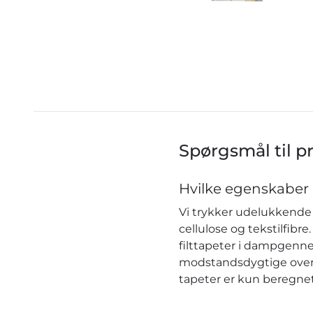
Spørgsmål til p
Hvilke egenskaber 
Vi trykker udelukkende 
cellulose og tekstilfib
filttapeter i dampgenn
modstandsdygtige over f
tapeter er kun beregnet