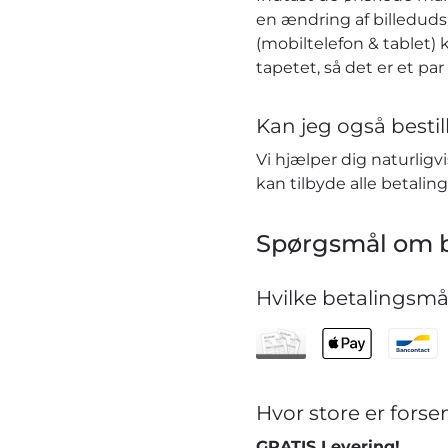
en ændring af billeduds
(mobiltelefon & tablet) 
tapetet, så det er et pa
Kan jeg også bestill
Vi hjælper dig naturlig
kan tilbyde alle betaling
Spørgsmål om b
Hvilke betalingsmåd
Hvor store er for
GRATIS Levering!