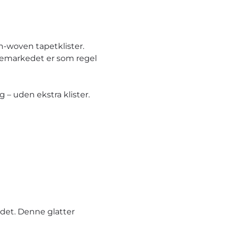
n-woven tapetklister.
ggemarkedet er som regel
– uden ekstra klister.
et. Denne glatter