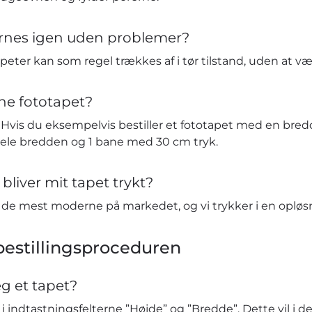
ernes igen uden problemer?
eter kan som regel trækkes af i tør tilstand, uden at v
ne fototapet?
vis du eksempelvis bestiller et fototapet med en bredd
hele bredden og 1 bane med 30 cm tryk.
bliver mit tapet trykt?
t de mest moderne på markedet, og vi trykker i en opløs
estillingsproceduren
eg et tapet?
 indtastningsfelterne ”Højde” og ”Bredde”. Dette vil i de