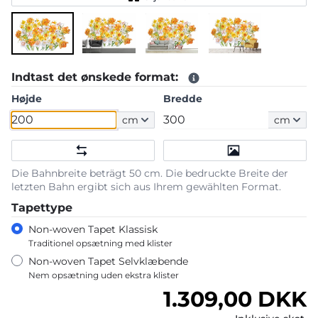
Indtast det ønskede format:
Højde
Bredde
cm
cm
Die Bahnbreite beträgt 50 cm. Die bedruckte Breite der
letzten Bahn ergibt sich aus Ihrem gewählten Format.
Tapettype
Non-woven Tapet Klassisk
Traditionel opsætning med klister
Non-woven Tapet Selvklæbende
Nem opsætning uden ekstra klister
Normalpris
1.309,00 DKK