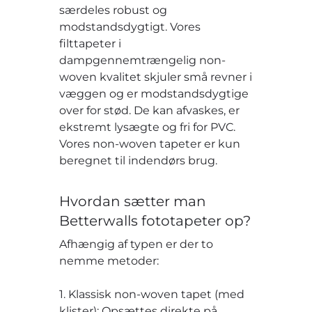
særdeles robust og
modstandsdygtigt. Vores
filttapeter i
dampgennemtrængelig non-
woven kvalitet skjuler små revner i
væggen og er modstandsdygtige
over for stød. De kan afvaskes, er
ekstremt lysægte og fri for PVC.
Vores non-woven tapeter er kun
beregnet til indendørs brug.
Hvordan sætter man
Betterwalls fototapeter op?
Afhængig af typen er der to
nemme metoder:
1. Klassisk non-woven tapet (med
klister): Opsættes direkte på