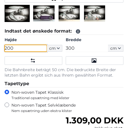
Indtast det ønskede format:
Højde
Bredde
cm
cm
Die Bahnbreite beträgt 50 cm. Die bedruckte Breite der
letzten Bahn ergibt sich aus Ihrem gewählten Format.
Tapettype
Non-woven Tapet Klassisk
Traditionel opsætning med klister
Non-woven Tapet Selvklæbende
Nem opsætning uden ekstra klister
Normalpris
1.309,00 DKK