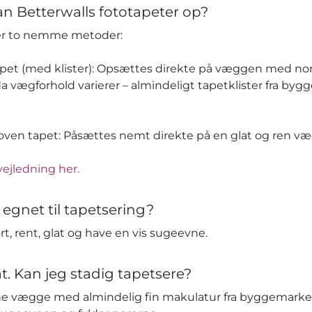
n Betterwalls fototapeter op?
der to nemme metoder:
apet (med klister): Opsættes direkte på væggen med no
da vægforhold varierer – almindeligt tapetklister fra by
en tapet: Påsættes nemt direkte på en glat og ren væg 
vejledning her.
 egnet til tapetsering?
t, rent, glat og have en vis sugeevne.
t. Kan jeg stadig tapetsere?
e vægge med almindelig fin makulatur fra byggemarked