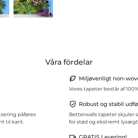
Våra fördelar
Miljøvenligt non-wov
Vores tapeter består af 100
Robust og stabil udfø
tsering påføres
Betterwalls tapeter skjule
 til kant.
for stød og ekstremt lysægt
GRATIS Levering!