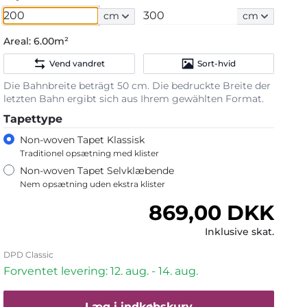
cm
cm
Areal:
6.00m²
Vend vandret
Sort-hvid
Die Bahnbreite beträgt 50 cm. Die bedruckte Breite der
letzten Bahn ergibt sich aus Ihrem gewählten Format.
Tapettype
Non-woven Tapet Klassisk
Traditionel opsætning med klister
Non-woven Tapet Selvklæbende
Nem opsætning uden ekstra klister
Normalpris
869,00 DKK
Inklusive skat.
DPD Classic
Forventet levering: 12. aug. - 14. aug.
Læg i indkøbskurv