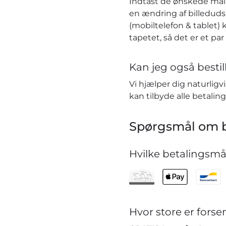
Indtast de ønskede mål i
en ændring af billeduds
(mobiltelefon & tablet) 
tapetet, så det er et pa
Kan jeg også bestill
Vi hjælper dig naturlig
kan tilbyde alle betaling
Spørgsmål om b
Hvilke betalingsmåd
Hvor store er for