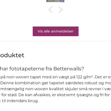
Vis alle anmeldelser
roduktet
har fototapeterne fra Betterwalls?
på non-woven tapet med en vægt på 122 g/m². Det er et 
re. Denne kombination gør tapetet særdeles robust og m
emtrængelig non-woven kvalitet skjuler små revner i v
or stød. De kan afvaskes, er ekstremt lysægte og fri fo
 til indendørs brug.