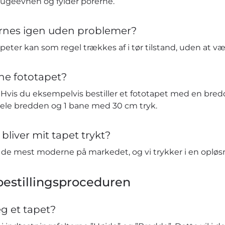
sugeevnen og fylder porerne.
ernes igen uden problemer?
eter kan som regel trækkes af i tør tilstand, uden at v
ne fototapet?
vis du eksempelvis bestiller et fototapet med en bredd
hele bredden og 1 bane med 30 cm tryk.
bliver mit tapet trykt?
t de mest moderne på markedet, og vi trykker i en opløs
estillingsproceduren
eg et tapet?