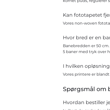
kornet puds, regulerer 
Kan fototapetet fj
Vores non-woven fototap
Hvor bred er en ba
Banebredden er 50 cm. H
5 baner med tryk over 
I hvilken opløsning 
Vores printere er bland
Spørgsmål om b
Hvordan bestiller j