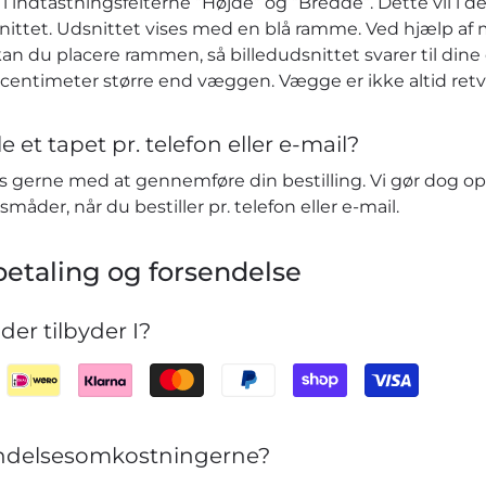
 indtastningsfelterne ”Højde” og ”Bredde”. Dette vil i de
nittet. Udsnittet vises med en blå ramme. Ved hjælp af 
kan du placere rammen, så billedudsnittet svarer til dine ø
r centimeter større end væggen. Vægge er ikke altid retv
e et tapet pr. telefon eller e-mail?
vis gerne med at gennemføre din bestilling. Vi gør dog o
småder, når du bestiller pr. telefon eller e-mail.
etaling og forsendelse
er tilbyder I?
sendelsesomkostningerne?