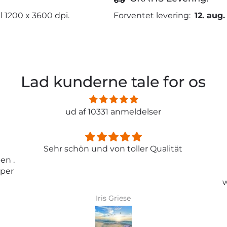
l 1200 x 3600 dpi.
Forventet levering:
12. aug.
Lad kunderne tale for os
ud af 10331 anmeldelser
ität
Entspricht genau meiner
Erwartungen.
Tolle Tapete , absolut
wunderschönes Bild und top
Qualität .
Karin Bader