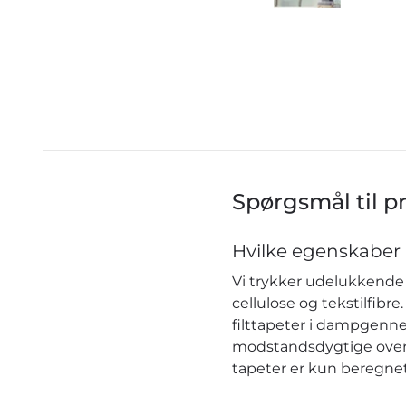
Spørgsmål til p
Hvilke egenskaber 
Vi trykker udelukkende 
cellulose og tekstilfib
filttapeter i dampgenn
modstandsdygtige over f
tapeter er kun beregnet