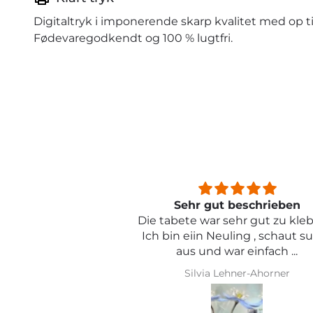
Digitaltryk i imponerende skarp kvalitet med op ti
Fødevaregodkendt og 100 % lugtfri.
beschrieben
Sehr schön und von toller Qual
ehr gut zu kleben .
ling , schaut super
r einfach ...
hner-Ahorner
Iris Griese