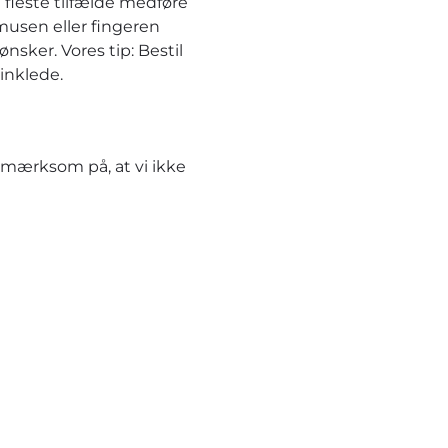
 fleste tilfælde medføre
musen eller fingeren
nsker. Vores tip: Bestil
inklede.
pmærksom på, at vi ikke