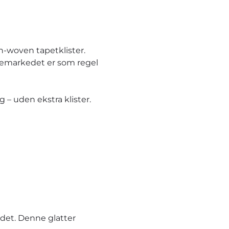
n-woven tapetklister.
ggemarkedet er som regel
– uden ekstra klister.
et. Denne glatter