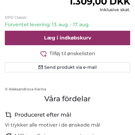
Normalpris
1.309,00 DKK
Inklusive skat.
DPD Classic
Forventet levering: 13. aug. - 17. aug.
Læg i indkøbskurv
Tilføj til ønskelisten
Send produkt via e-mail
© Aleksandrova Karina
Våra fördelar
Produceret efter mål
Vi trykker alle motiver i de ønskede mål