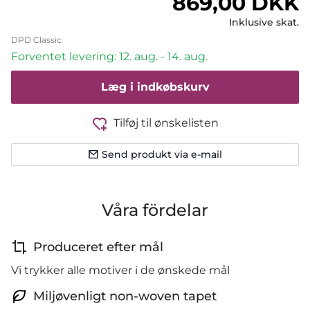
Normalpris
869,00 DKK
Inklusive skat.
DPD Classic
Forventet levering: 12. aug. - 14. aug.
Læg i indkøbskurv
Tilføj til ønskelisten
Send produkt via e-mail
Våra fördelar
Produceret efter mål
Vi trykker alle motiver i de ønskede mål
Miljøvenligt non-woven tapet